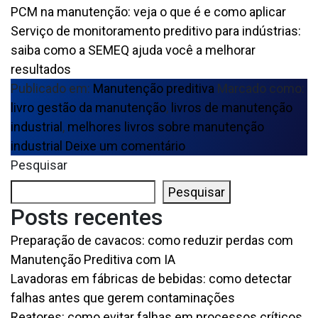
PCM na manutenção: veja o que é e como aplicar
Serviço de monitoramento preditivo para indústrias:
saiba como a SEMEQ ajuda você a melhorar
resultados
Publicado em:
Manutenção preditiva
Marcado como:
livro gestão da manutenção
,
livros de manutenção
industrial
,
melhores livros sobre manutenção
industrial
Deixe um comentário
Pesquisar
Pesquisar
Posts recentes
Preparação de cavacos: como reduzir perdas com
Manutenção Preditiva com IA
Lavadoras em fábricas de bebidas: como detectar
falhas antes que gerem contaminações
Reatores: como evitar falhas em processos críticos