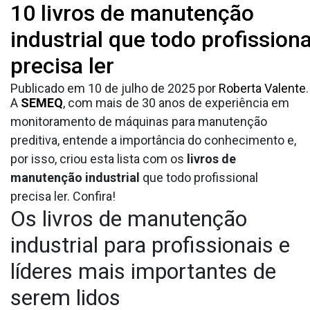
Tag:
10 livros de manutenção
livros de
A manutenção industrial é um campo em constante
evolução, com avanços tecnológicos e novas
industrial que todo profissiona
manutenção industrial
práticas que surgem regularmente. Dessa forma,
precisa ler
para se manter atualizado, é fundamental estar
sempre aprendendo.
Publicado em
10 de julho de 2025
por
Roberta Valente
.
A
SEMEQ
, com mais de 30 anos de experiência em
monitoramento de máquinas para manutenção
preditiva, entende a importância do conhecimento e,
por isso, criou esta lista com os
livros de
manutenção industrial
que todo profissional
precisa ler. Confira!
Os livros de manutenção
industrial
para profissionais e
líderes mais importantes de
serem lidos