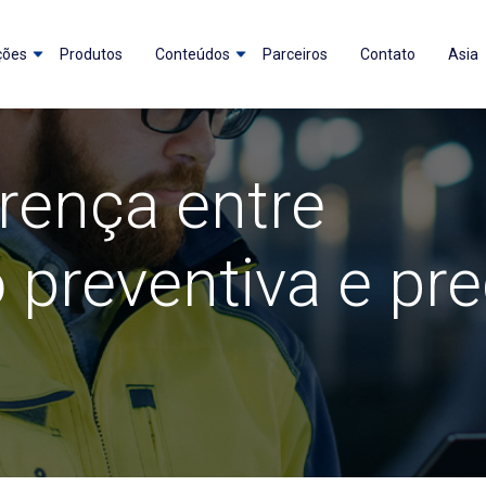
ções
Produtos
Conteúdos
Parceiros
Contato
Asia
erença entre
preventiva e pred