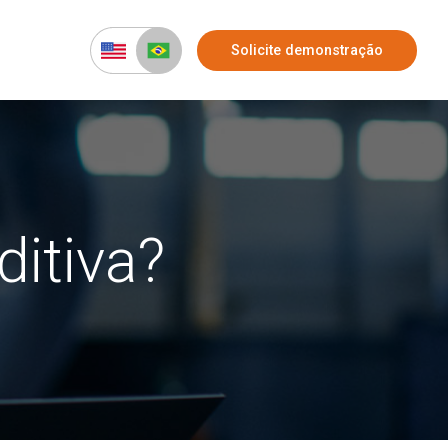
Solicite demonstração
itiva?