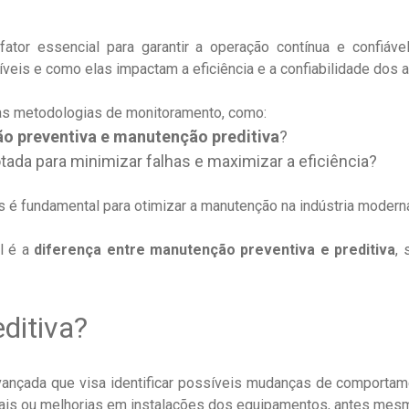
ator essencial para garantir a operação contínua e confiáv
eis e como elas impactam a eficiência e a confiabilidade dos a
às metodologias de monitoramento, como:
ão preventiva e manutenção preditiva
?
tada para minimizar falhas e maximizar a eficiência?
 é fundamental para otimizar a manutenção na indústria modern
l é a
diferença entre manutenção preventiva e preditiva
, 
ditiva?
nçada que visa identificar possíveis mudanças de comportame
ais ou melhorias em instalações dos equipamentos, antes mes