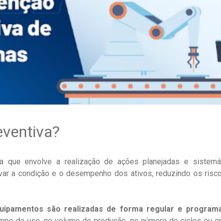
eventiva?
 que envolve a realização de ações planejadas e sistemáti
rvar a condição e o desempenho dos ativos, reduzindo os ris
uipamentos são realizadas de forma regular e program
mpo de uso, no volume de produção, no número de ciclos ou em