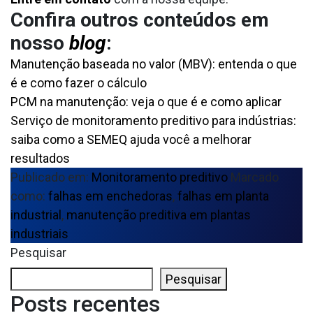
Confira outros conteúdos em
nosso
blog
:
Manutenção baseada no valor (MBV): entenda o que
é e como fazer o cálculo
PCM na manutenção: veja o que é e como aplicar
Serviço de monitoramento preditivo para indústrias:
saiba como a SEMEQ ajuda você a melhorar
resultados
Publicado em:
Monitoramento preditivo
Marcado
como:
falhas em enchedoras
,
falhas em planta
industrial
,
manutenção preditiva em plantas
industriais
Pesquisar
Pesquisar
Posts recentes