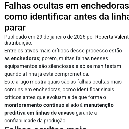
Tag:
Falhas ocultas em enchedoras
falhas em planta
A indústria de bebidas vive sob a pressão constante
de manter a linha de envase em pleno
como identificar antes da linh
industrial
funcionamento. Paradas não planejadas geram não
parar
apenas perdas de produção, mas também riscos de
desperdício de matérias-primas e impacto direto na
Publicado em
29 de janeiro de 2026
por
Roberta Valen
distribuição.
Entre os ativos mais críticos desse processo estão
as
enchedoras;
porém, muitas falhas nesses
equipamentos são silenciosas e só se manifestam
quando a linha já está comprometida.
Este artigo mostra quais são as falhas ocultas mais
comuns em enchedoras, como identificar sinais
críticos antes que evoluam e de que forma o
monitoramento contínuo
aliado à
manutenção
preditiva em linhas de envase
garante a
confiabilidade da produção.