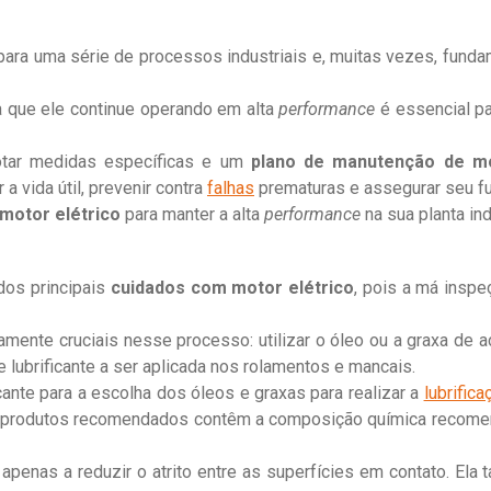
ara uma série de processos industriais e, muitas vezes, fund
 que ele continue operando em alta
performance
é essencial pa
dotar medidas específicas e um
plano de manutenção de mo
a vida útil, prevenir contra
falhas
prematuras e assegurar seu f
motor elétrico
para manter a alta
performance
na sua planta in
dos principais
cuidados com motor elétrico
, pois a má inspe
amente cruciais nesse processo: utilizar o óleo ou a graxa de
 lubrificante a ser aplicada nos rolamentos e mancais.
te para a escolha dos óleos e graxas para realizar a
lubrifica
os produtos recomendados contêm a composição química recom
apenas a reduzir o atrito entre as superfícies em contato. Ela 