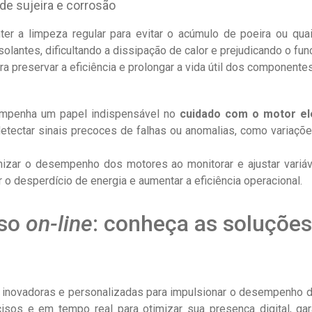
de sujeira e corrosão
er a limpeza regular para evitar o acúmulo de poeira ou qu
olantes, dificultando a dissipação de calor e prejudicando o f
a preservar a eficiência e prolongar a vida útil dos component
mpenha um papel indispensável no
cuidado com o motor el
tectar sinais precoces de falhas ou anomalias, como variaçõe
izar o desempenho dos motores ao monitorar e ajustar variá
r o desperdício de energia e aumentar a eficiência operacional.
sso
on-line
: conheça as soluçõe
inovadoras e personalizadas para impulsionar o desempenho 
isos e em tempo real para otimizar sua presença digital, gar