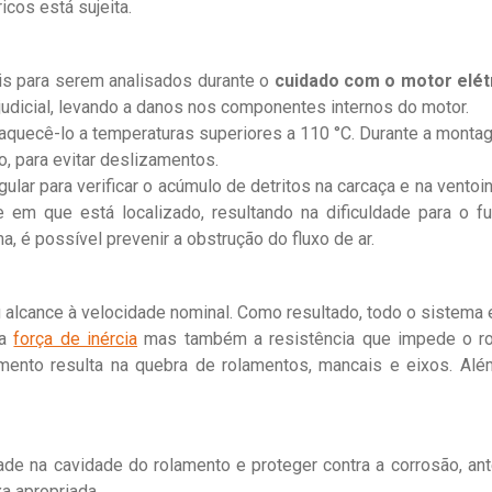
icos está sujeita.
ais para serem analisados durante o
cuidado com o motor elét
dicial, levando a danos nos componentes internos do motor.
 aquecê-lo a temperaturas superiores a 110 °C. Durante a montag
o, para evitar deslizamentos.
ular para verificar o acúmulo de detritos na carcaça e na vent
te em que está localizado, resultando na dificuldade para o
ma, é possível prevenir a obstrução do fluxo de ar.
 alcance à velocidade nominal. Como resultado, todo o sistema 
 a
força de inércia
mas também a resistência que impede o rot
mento resulta na quebra de rolamentos, mancais e eixos. A
ade na cavidade do rolamento e proteger contra a corrosão, an
a apropriada.