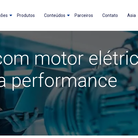
ções
Produtos
Conteúdos
Parceiros
Contato
Asia
com motor elétri
ta performance