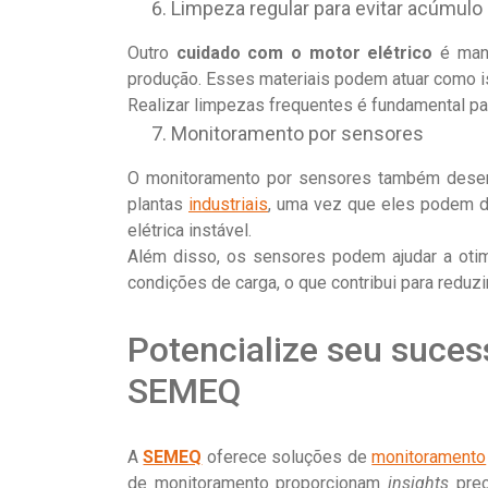
Limpeza regular para evitar acúmulo 
Outro
cuidado com o motor elétrico
é mant
produção. Esses materiais podem atuar como is
Realizar limpezas frequentes é fundamental par
Monitoramento por sensores
O monitoramento por sensores também dese
plantas
industriais
, uma vez que eles podem de
elétrica instável.
Além disso, os sensores podem ajudar a otim
condições de carga, o que contribui para reduzi
Potencialize seu suce
SEMEQ
A
SEMEQ
oferece soluções de
monitoramento
de monitoramento proporcionam
insights
prec