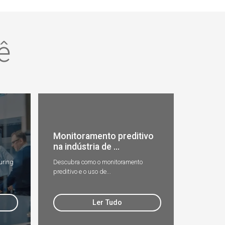
ê
Monitoramento preditivo
na indústria de ...
uring
Descubra como o monitoramento
preditivo e o uso de...
Ler Tudo