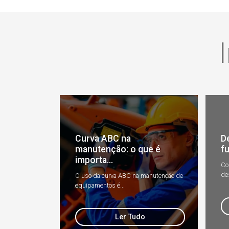
Curva ABC na
D
manutenção: o que é
fu
importa...
Co
de
O uso da curva ABC na manutenção de
equipamentos é...
Ler Tudo