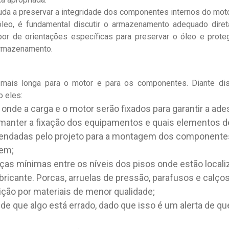
da a preservar a integridade dos componentes internos do moto
leo, é fundamental discutir o armazenamento adequado diret
por de orientações específicas para preservar o óleo e prot
 armazenamento.
 mais longa para o motor e para os componentes. Diante d
o eles:
 onde a carga e o motor serão fixados para garantir a ade
e manter a fixação dos equipamentos e quais elementos d
endadas pelo projeto para a montagem dos componentes.
gem;
as mínimas entre os níveis dos pisos onde estão localiz
bricante. Porcas, arruelas de pressão, parafusos e cal
ção por materiais de menor qualidade;
 de que algo está errado, dado que isso é um alerta de qu