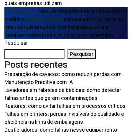
quais empresas utilizam
Publicado em:
Manutenção preditiva
,
Monitoramento
preditivo
Marcado como:
ativo para monitoramento
,
manutenção preditiva
,
monitoramento online
,
monitoramento preditivo
Deixe um comentário
Pesquisar
Pesquisar
Posts recentes
Preparação de cavacos: como reduzir perdas com
Manutenção Preditiva com IA
Lavadoras em fábricas de bebidas: como detectar
falhas antes que gerem contaminações
Reatores: como evitar falhas em processos críticos
Falhas em printers: perdas invisíveis de qualidade e
eficiência na linha de embalagens
Desfibradores: como falhas nesse equipamento