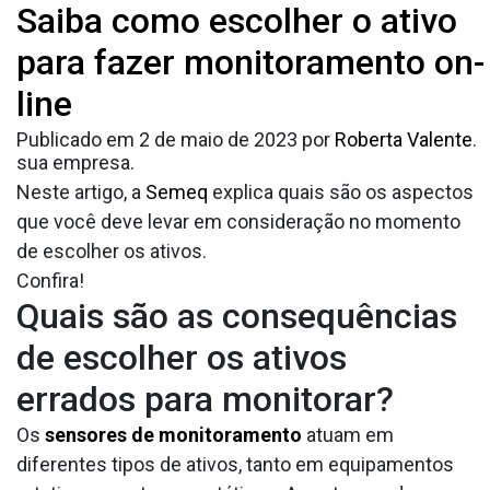
Tag:
Saiba como escolher o ativo
ativo para
Saber como escolher o ativo certo para fazer o
monitoramento
on-line
é importante para aprimorar a
para fazer monitoramento on-
monitoramento
disponibilidade e a confiabilidade das máquinas de
line
uma planta industrial. Assim, é possível realizar o
acompanhamento conforme as necessidades da
Publicado em
2 de maio de 2023
por
Roberta Valente
.
sua empresa.
Neste artigo, a
Semeq
explica quais são os aspectos
que você deve levar em consideração no momento
de escolher os ativos.
Confira!
Quais são as consequências
de escolher os ativos
errados para monitorar?
Os
sensores de monitoramento
atuam em
diferentes tipos de ativos, tanto em equipamentos