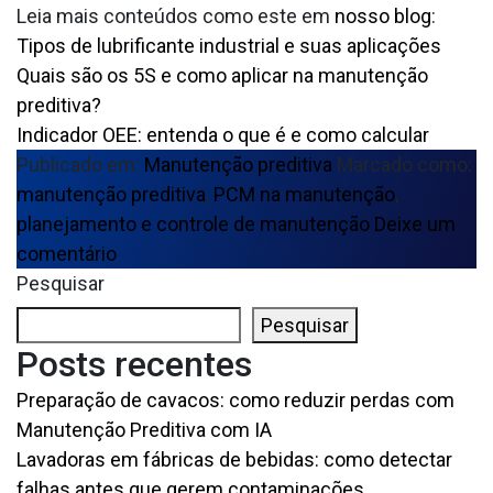
Leia mais conteúdos como este em
nosso blog
:
Tipos de lubrificante industrial e suas aplicações
Quais são os 5S e como aplicar na manutenção
preditiva?
Indicador OEE: entenda o que é e como calcular
Publicado em:
Manutenção preditiva
Marcado como:
manutenção preditiva
,
PCM na manutenção
,
planejamento e controle de manutenção
Deixe um
comentário
Pesquisar
Pesquisar
Posts recentes
Preparação de cavacos: como reduzir perdas com
Manutenção Preditiva com IA
Lavadoras em fábricas de bebidas: como detectar
falhas antes que gerem contaminações