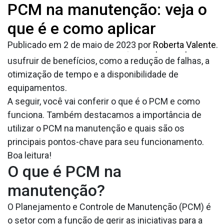
Tag:
PCM na manutenção: veja o
PCM na
O PCM na manutenção é responsável por organizar
as etapas para o cumprimento de tarefas e garantir o
que é e como aplicar
manutenção
bom andamento de processos. Quando esse setor
Publicado em
2 de maio de 2023
por
Roberta Valente
.
funciona com maior eficiência, as empresas podem
usufruir de benefícios, como a redução de falhas, a
otimização de tempo e a disponibilidade de
equipamentos.
A seguir, você vai conferir o que é o PCM e como
funciona. Também destacamos a importância de
utilizar o PCM na manutenção e quais são os
principais pontos-chave para seu funcionamento.
Boa leitura!
O que é PCM na
manutenção?
O Planejamento e Controle de Manutenção (PCM) é
o setor com a função de gerir as iniciativas para a