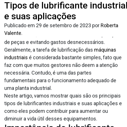
Tag:
Tipos de lubrificante industria
lubrificante
Uma lubrificação adequada é um fator primordial
para evitar falhas e paradas não planejadas em
e suas aplicações
industrial
máquinas industriais. Essa medida ajuda a proteger
Publicado em
29 de setembro de 2023
por
Roberta
os componentes e a prolongar o tempo de atividade
Valente
.
desses ativos, reduzindo os custos com reposição
de peças e evitando gastos desnecessários.
Geralmente, a tarefa de lubrificação das
máquinas
industriais
é considerada bastante simples, fato que
faz com que muitos gestores não deem a atenção
necessária. Contudo, é uma das partes
fundamentais para o funcionamento adequado de
uma planta industrial.
Neste artigo, vamos mostrar quais são os principais
tipos de lubrificantes industriais e suas aplicações e
como eles podem contribuir para aumentar ou
diminuir a vida útil desses equipamentos.