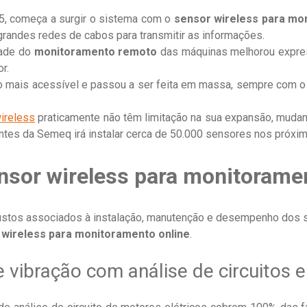
15, começa a surgir o sistema com o
sensor wireless para mo
grandes redes de cabos para transmitir as informações.
dade do
monitoramento remoto
das máquinas melhorou expres
r.
o mais acessível e passou a ser feita em massa, sempre com o
ireless
praticamente não têm limitação na sua expansão, muda
ntes da Semeq irá instalar cerca de 50.000 sensores nos próxim
nsor wireless para monitorame
ustos associados à instalação, manutenção e desempenho dos s
wireless para monitoramento online
.
vibração com análise de circuitos el