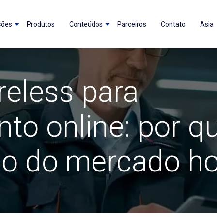
ções
Produtos
Conteúdos
Parceiros
Contato
Asia
reless para
to online: por q
o do mercado ho