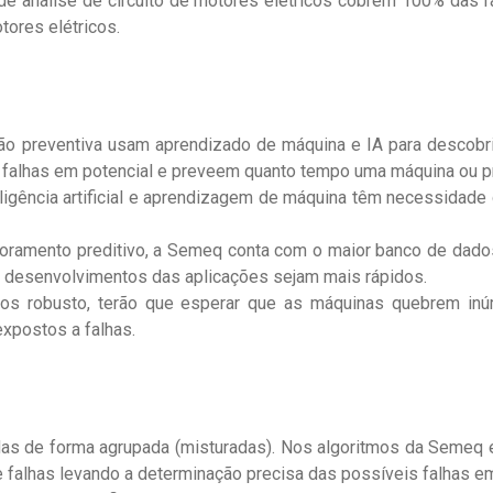
de análise de circuito de motores elétricos cobrem 100% das f
tores elétricos.
o preventiva usam aprendizado de máquina e IA para descobri
 falhas em potencial e preveem quanto tempo uma máquina ou pr
eligência artificial e aprendizagem de máquina têm necessidade
oramento preditivo, a Semeq conta com o maior banco de dado
s desenvolvimentos das aplicações sejam mais rápidos.
 robusto, terão que esperar que as máquinas quebrem inúm
xpostos a falhas.
idas de forma agrupada (misturadas). Nos algoritmos da Semeq
 falhas levando a determinação precisa das possíveis falhas em