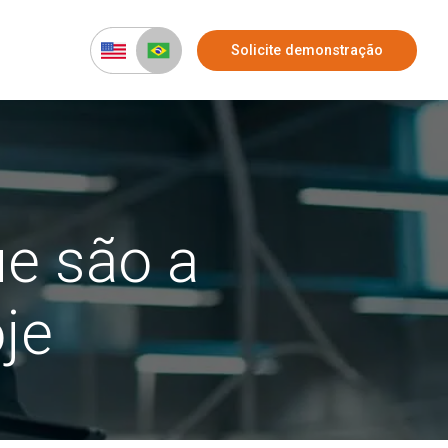
Solicite demonstração
ue são a
je