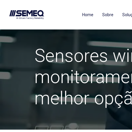
Home
Sobre
Solu
Sensores wi
monitoramen
melhor opçã