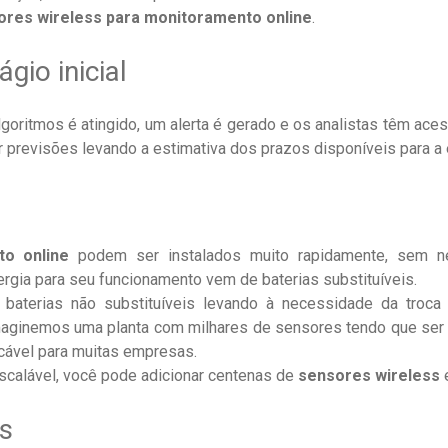
ores wireless para monitoramento online
.
gio inicial
goritmos é atingido, um alerta é gerado e os analistas têm ac
 previsões levando a estimativa dos prazos disponíveis para a
to online
podem ser instalados muito rapidamente, sem n
nergia para seu funcionamento vem de baterias substituíveis.
aterias não substituíveis levando à necessidade da troca
imaginemos uma planta com milhares de sensores tendo que ser
icável para muitas empresas.
scalável, você pode adicionar centenas de
sensores wireless
e
es