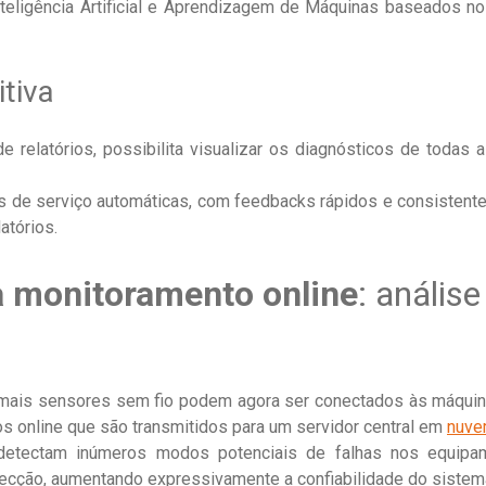
eligência Artificial e Aprendizagem de Máquinas baseados n
itiva
elatórios, possibilita visualizar os diagnósticos de todas a
ns de serviço automáticas, com feedbacks rápidos e consiste
atórios.
a monitoramento online
: anális
o mais sensores sem fio podem agora ser conectados às máqui
s online que são transmitidos para um servidor central em
nuv
etectam inúmeros modos potenciais de falhas nos equipa
tecção, aumentando expressivamente a confiabilidade do sistem